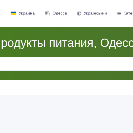
Украина
Одесса
Український
Кате
родукты питания, Одес